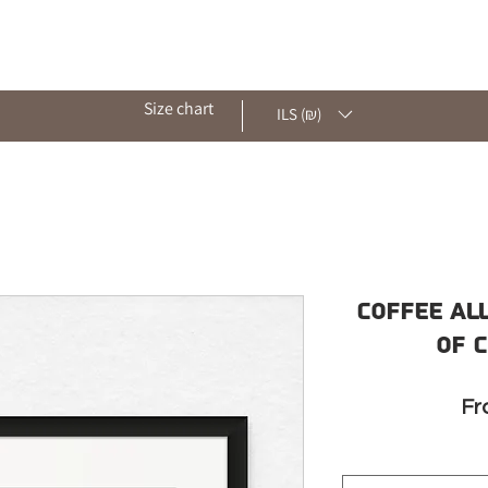
ut
Shop
Archive
Contact
Blog
Size chart
ILS (₪)
Coffee all
of 
F