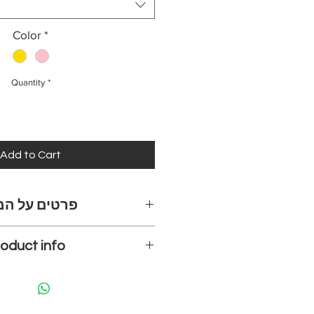
Color
*
Quantity
*
Add to Cart
פרטים על המ
oduct info
גרם, חתומים וממו.
ההדפסים קיימים בכמה מידות, 
are created using a high-quality
המידה.
matte finish paper.
אם ברצונכם מידה שאינה מופיע
hout a frame and are available