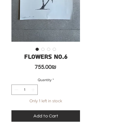
Flowers No.6
Price
‏755.00 ‏₪
Quantity
*
Only 1 left in stock
Add to Cart