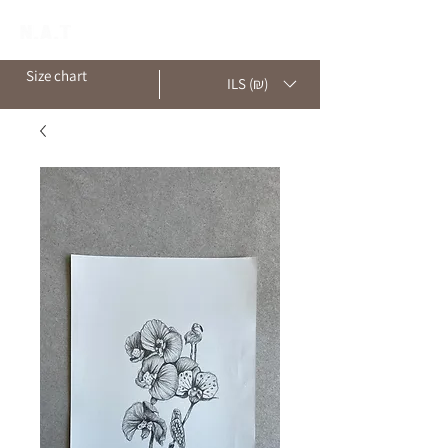
Size chart
ILS (₪)