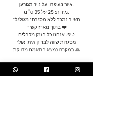
איור בעיפרון על נייר מגורען.
מידות: 25 על 35 ס״מ.
*האיור נמכר ללא מסגרת* מגולגל
בתוך מארז קשיח ❤️
טיפ- אנחנו כל הזמן מקבלים
מסגרות שווה לבדוק איתו אולי
במקרה נמצא התאמה מדויקת 🙏
Store Policy
תקנון אתר
Accessibility
הצהרת נגישות
statement
makeart9@gmail.com
+972-50-663-7377
Email
*