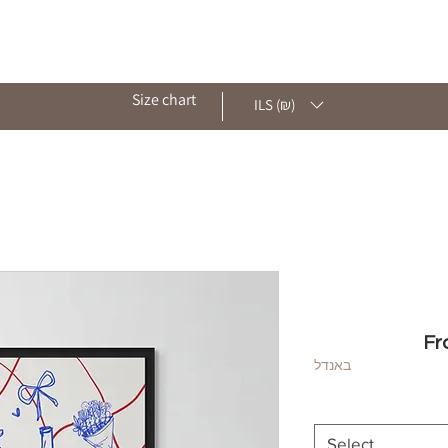
ut
Shop
Archive
Contact
Blog
Size chart
ILS (₪)
F
באנדל
Select