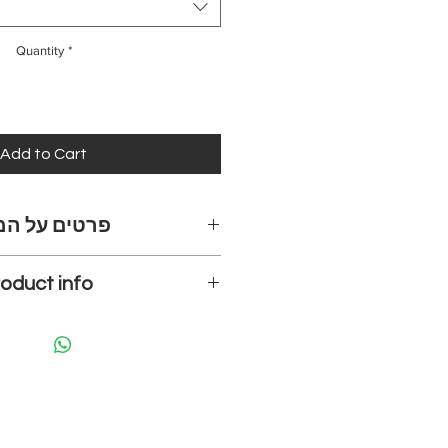
Quantity
*
Add to Cart
פרטים על המ
oduct info
גרם, חתומים וממו.
ההדפסים קיימים בכמה מידות, 
are created using a high-quality
המידה.
matte finish paper.
אם ברצונכם מידה שאינה מופיע
hout a frame and are available
השאירו הודעה מטה או שלחו לנו ו
t sizes, with the price varying
050-6637377
on the size you choose.
לא בטוחים לגבי בחירת ההדפס? ש
custom size, please let us know