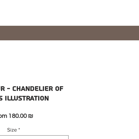
r - chandelier of
s illustration
Sale
rom
180.00 ₪
Price
Size
*