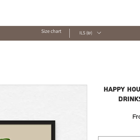
ut
Shop
Archive
Contact
Blog
Size chart
ILS (₪)
Happy hou
drink
F