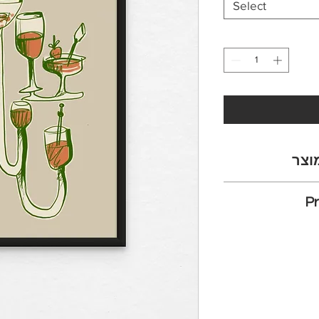
Select
וצר
כל ההדפסים מודפסים על נייר פיין ארט איכותי 220
Pr
ספרים
המחיר משתנה לפי
All of our prints 
220GSM 
ה באפשרויות אנא
They are sold wit
ואטסאפ להצעת מחיר
in three differen
depending 
לחו לנו תמונה של
If you require a 