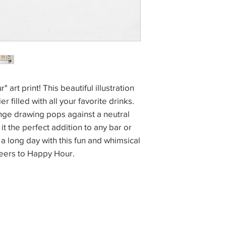
שלח לכם הדמיה של
by l
ר
Each print is per
Your order will 
https://he.na-
אן
authenticity issue
up to 10 days fo
art print! This beautiful illustration
Your print will a
r filled with all your favorite drinks.
 הארץ
secure tube,
ge drawing pops against a neutral
ים בתוך גליל קשיח
The borders aro
 the perfect addition to any bar or
wide, making
a long day with this fun and whimsical
heers to Happy Hour.
תל אביב
Your new artwork w
in a padded art
safe an
ement
Store Policy
תקנון אתר
Package Tracki
received by email