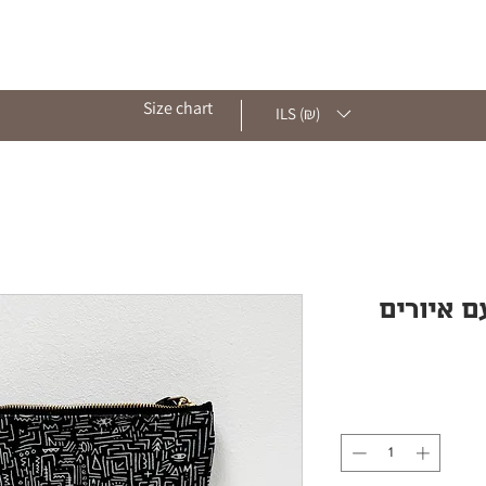
ut
Shop
Archive
Contact
Blog
Size chart
ILS (₪)
עם איורים