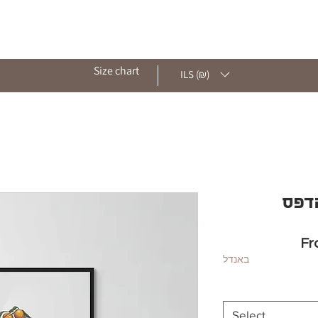
ut
Shop
Archive
Contact
Blog
Size chart
ILS (₪)
הדפס
F
באנדל
Select