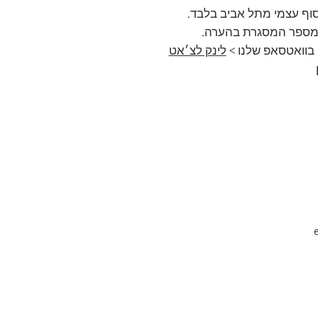
 מספר המסגרת בהערה.
בוואטסאפ שלנו >
לינק לצ׳אט
Accessibility stat
Ema
All i